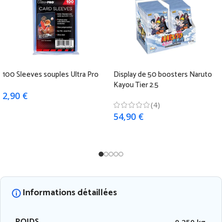
100 Sleeves souples Ultra Pro
Display de 50 boosters Naruto
Kayou Tier 2.5
2,90
€
(4)
Ajouter au panier
54,90
€
Ajouter au panier
Informations détaillées
POIDS